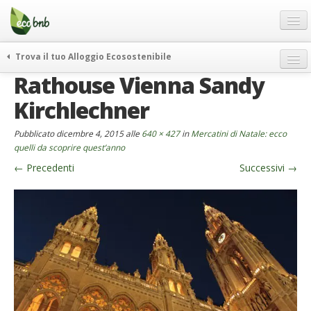
Menu
Salta
al
contenuto
Blog
Trova il tuo Alloggio Ecosostenibile
Offerte Speciali
Rathouse Vienna Sandy
weekend green
Regali
itinerari
Kirchlechner
FAQ
curiosità
Pubblicato
dicembre 4, 2015
alle
640 × 427
in
Mercatini di Natale: ecco
vivere e viaggiare verde
Chi Siamo
quelli da scoprire quest’anno
news ed eventi
←
Precedenti
Successivi
→
Partner
ecohotel
Contatti
rassegna stampa
Italiano
German
English
Spanish