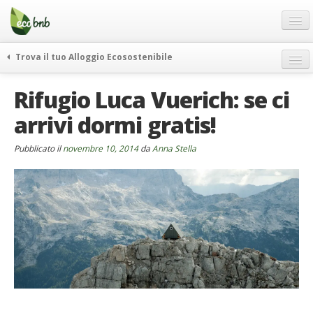
Menu
Salta
al
contenuto
Blog
Trova il tuo Alloggio Ecosostenibile
Offerte Speciali
weekend green
Rifugio Luca Vuerich: se ci
Regali
itinerari
arrivi dormi gratis!
FAQ
curiosità
vivere e viaggiare verde
Chi Siamo
Pubblicato il
novembre 10, 2014
da
Anna Stella
news ed eventi
Partner
ecohotel
Contatti
rassegna stampa
Italiano
German
English
Spanish