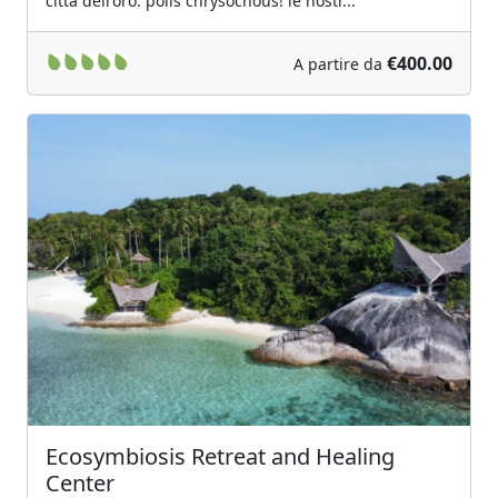
città dell'oro: polis chrysochous! le nostr...
€400.00
A partire da
Previous
Next
Ecosymbiosis Retreat and Healing
Center