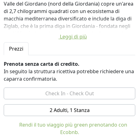
Valle del Giordano (nord della Giordania) copre un'area
di 2,7 chilogrammi quadrati con un ecosistema di
macchia mediterranea diversificato e include la diga di
Ziglab, che è la prima diga in Giordania - fondata negli
anni '60, e è circondato da terreni agricoli e pastori
Leggi di più
beduini di capre. Il design dell'EcoPark si basa sui
principi della permacultura in cui i residenti partecipano
Prezzi
alla crescita del cibo, al riciclaggio e allo spirito di
condivisione della comunità.
Prenota senza carta di credito.
In seguito la struttura ricettiva potrebbe richiedere una
L'EcoPark si muove verso la sostenibilità
caparra confirmatoria.
concentrandosi su:
Edificio ecologico
L'uso delle energie rinnovabili
2 Adulti, 1 Stanza
Impianto di riscaldamento solare dell'acqua
Cibo biologico locale
Rendi il tuo viaggio più green prenotando con
Supporto comunitario
Ecobnb.
Eventi guidati dalla comunità