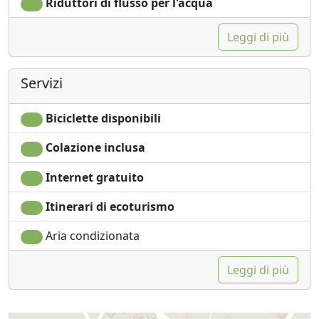
della natura nella Valle del Giordano. Il parco è un
Riduttori di flusso per l'acqua
concetto unico in Giordania e adatto alla maggior parte
dei gruppi di età. È un rifugio perfetto per famiglie,
Leggi di più
giovani, amanti della natura e dell'avventura.
Servizi
L'EcoPark è un paradiso nascosto che aspetta di essere
scoperto!
Biciclette disponibili
Colazione inclusa
Internet gratuito
Itinerari di ecoturismo
Aria condizionata
Leggi di più