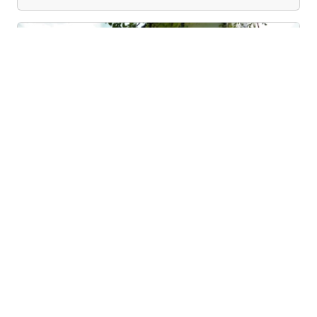
Previous
Next
Green-lodge Ca'del Riccio silvano
Treviso (Veneto)
Discover ca'del riccio silvano, "the hedgehog home",
your green corner just a few kilometers from...