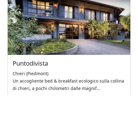
Previous
Next
Puntodivista
Chieri (Piedmont)
Un accogliente bed & breakfast ecologico sulla collina
di chieri, a pochi chilometri dalle magnif...
5
Eccellente
€100.00
A partire da