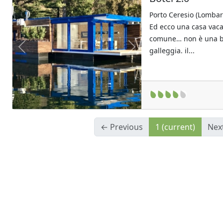
Porto Ceresio (Lombar
Ed ecco una casa vaca
comune… non è una b
galleggia. il...
Previous
Next
← Previous
1
(current)
Nex