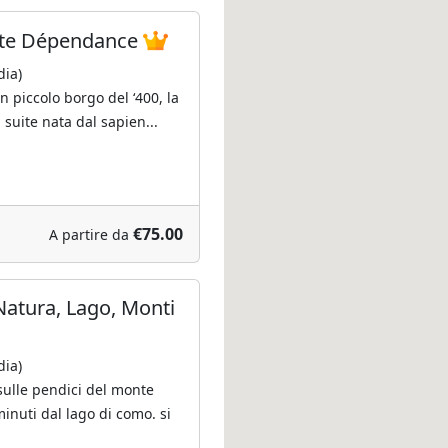
uite Dépendance
ia)
un piccolo borgo del ‘400, la
 suite nata dal sapien...
€75.00
A partire da
Natura, Lago, Monti
ia)
sulle pendici del monte
inuti dal lago di como. si