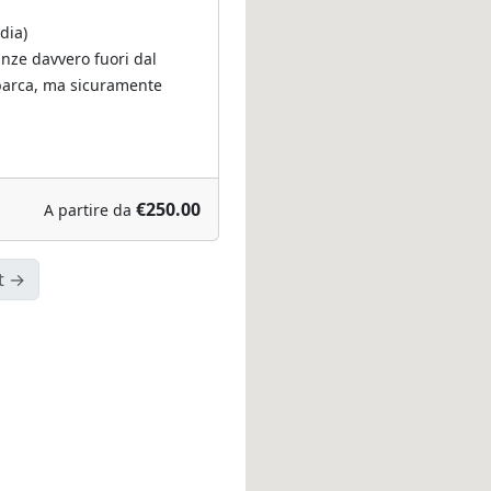
dia)
nze davvero fuori dal
arca, ma sicuramente
€250.00
A partire da
t →