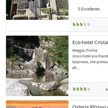
5
Eccellente
Eco-hotel Crista
Maggia (Ticino)
Unico hotel eco-friend
locarnese, che promuo
alt...
Previous
Next
A
Osteria Ritrovo