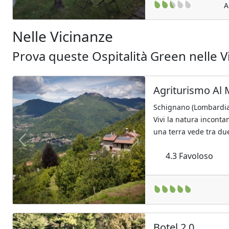
A
Nelle Vicinanze
Prova queste Ospitalità Green nelle V
Agriturismo Al 
Schignano (Lombardia
Vivi la natura incontam
una terra vede tra due
Previous
Next
4.3
Favoloso
Botel 2.0