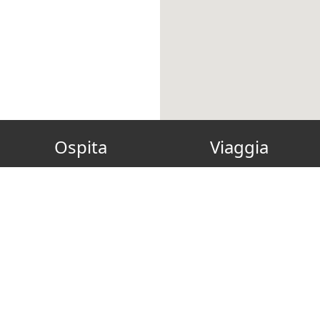
Ospita
Viaggia
Diventa Host
Gift Card
FAQ
Reconnect
Come ospitare green
Soggiorno Green, Pulito e
I Nostri Fornitori Green
Sicuro
Eventi di Formazione
Offerte Speciali
Scopri
Eco-sostenibilità
Blog