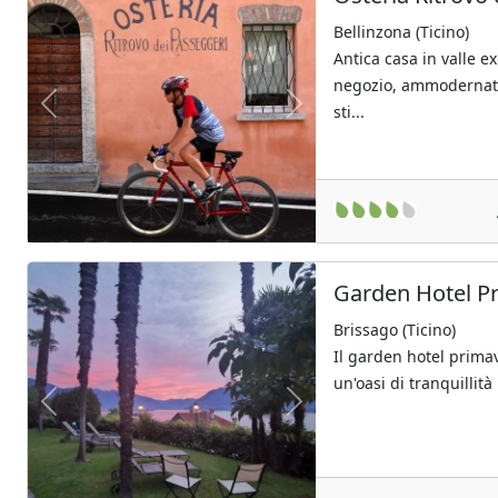
Bellinzona (Ticino)
Antica casa in valle ex
negozio, ammodernata 
sti...
Previous
Next
Garden Hotel P
Brissago (Ticino)
Il garden hotel primav
un'oasi di tranquillit
Previous
Next