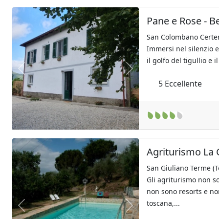
Pane e Rose - B
San Colombano Certeno
Immersi nel silenzio e
il golfo del tigullio e i
Previous
Next
5
Eccellente
Agriturismo La 
San Giuliano Terme (T
Gli agriturismo non s
non sono resorts e non
toscana,...
Previous
Next