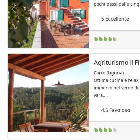
pochi passi dalle cinq
Previous
Next
5
Eccellente
Agriturismo il Fi
Carro (Liguria)
Ottima cucina e relax 
immerso nel verde del
vara,...
Previous
Next
4.5
Favoloso