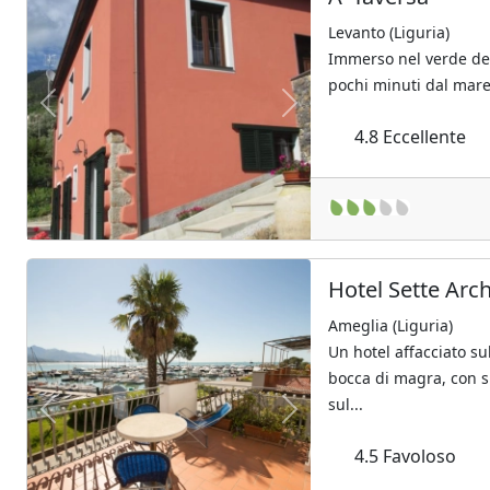
Levanto (Liguria)
Immerso nel verde dell
pochi minuti dal mar
Previous
Next
4.8
Eccellente
Hotel Sette Arch
Ameglia (Liguria)
Un hotel affacciato s
bocca di magra, con s
sul...
Previous
Next
4.5
Favoloso