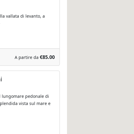
a vallata di levanto, a
e
€85.00
A partire da
i
ul lungomare pedonale di
plendida vista sul mare e