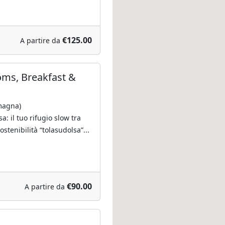
€125.00
A partire da
oms, Breakfast &
magna)
a: il tuo rifugio slow tra
stenibilità “tolasudolsa”...
€90.00
A partire da