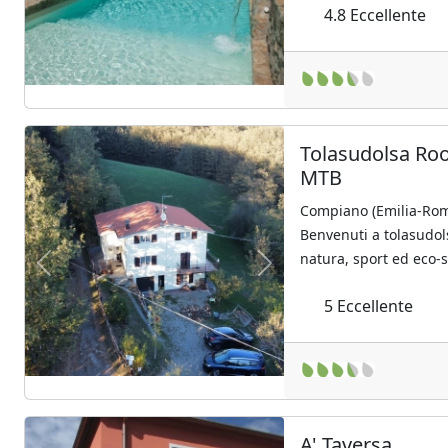
4.8
Eccellente
Tolasudolsa Ro
MTB
Compiano (Emilia-Ro
Benvenuti a tolasudols
natura, sport ed eco-so
Previous
Next
5
Eccellente
A' Taversa