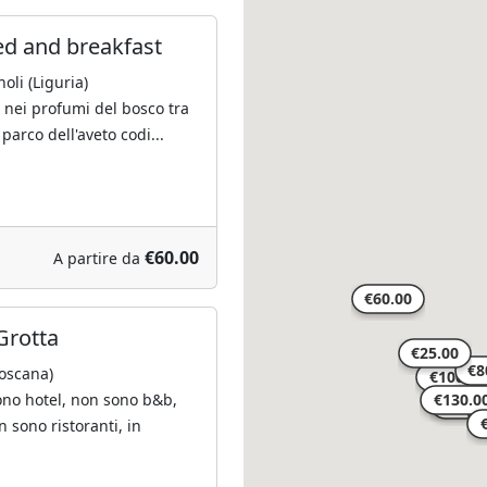
ed and breakfast
li (Liguria)
 nei profumi del bosco tra
l parco dell'aveto codi...
€60.00
A partire da
Grotta
oscana)
ono hotel, non sono b&b,
 sono ristoranti, in