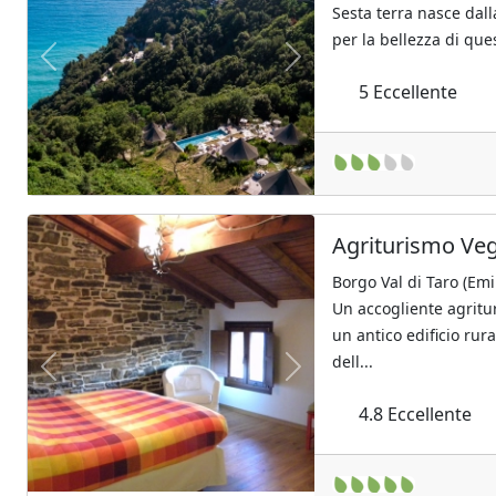
Sesta terra nasce dal
per la bellezza di ques
Previous
Next
5
Eccellente
Agriturismo Veg
Borgo Val di Taro (Em
Un accogliente agritu
un antico edificio rur
dell...
Previous
Next
4.8
Eccellente