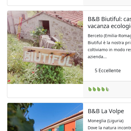
B&B Biutiful: ca
vacanza ecologi
Berceto (Emilia-Roma
Biutiful è la nostra p
coltiviamo in modo re
azienda...
Previous
Next
5
Eccellente
B&B La Volpe
Moneglia (Liguria)
Dove la natura incontra