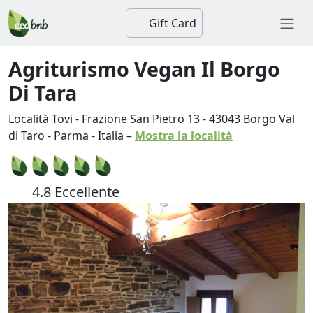
Gift Card
Agriturismo Vegan Il Borgo
Di Tara
Località Tovi - Frazione San Pietro 13
-
43043
Borgo Val
di Taro
-
Parma
-
Italia
–
Mostra la località
4.8 Eccellente