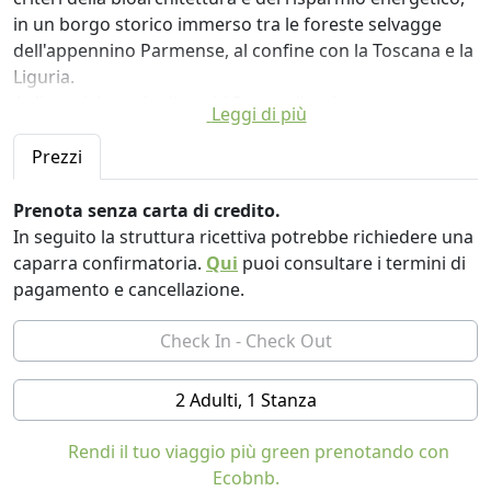
in un borgo storico immerso tra le foreste selvagge
dell'appennino Parmense, al confine con la Toscana e la
Liguria.
A disposizione degli ospiti 3 accoglienti camere, con
Leggi di più
pavimenti in pietra naturale o rovere massello,
disgiuntore elettromagnetico, bagno privato con
Prezzi
doccia, asciugacapelli e scaldasciugamani elettrico,
materassi in lattice naturale. Lenzuola e biancheria da
Prenota senza carta di credito.
bagno fornite.
In seguito la struttura ricettiva potrebbe richiedere una
Le camere sono state recentemente ristrutturate
caparra confirmatoria.
Qui
puoi consultare i termini di
secondo la filosofia e scelta di vita “cruelty-free” dei
pagamento e cancellazione.
proprietari (un esempio su tutti, le vernici vegan).
L'Agriturismo è stato realizzato andando ben oltre la
bioedilizia, con l’impiego di materiali naturali ed
ecocompatibili: vera calce, legno di quercia (rovere),
2 Adulti, 1 Stanza
sughero, terra cruda e pietra locale.
L'impianto a pannelli solari termici con sistema radiante
Rendi il tuo viaggio più green prenotando con
e caldaia a legna produce acqua calda e riscalda gli
Ecobnb.