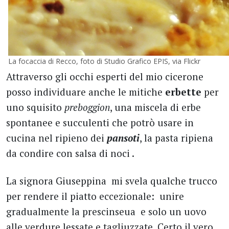
La focaccia di Recco, foto di Studio Grafico EPIS, via Flickr
Attraverso gli occhi esperti del mio cicerone
posso individuare anche le mitiche
erbette
per
uno squisito
preboggion
, una miscela di erbe
spontanee e succulenti che potrò usare in
cucina nel ripieno dei
pansoti
, la pasta ripiena
da condire con salsa di noci .
La signora Giuseppina mi svela qualche trucco
per rendere il piatto eccezionale: unire
gradualmente la prescinseua e solo un uovo
alle verdure lessate e tagliuzzate. Certo il vero