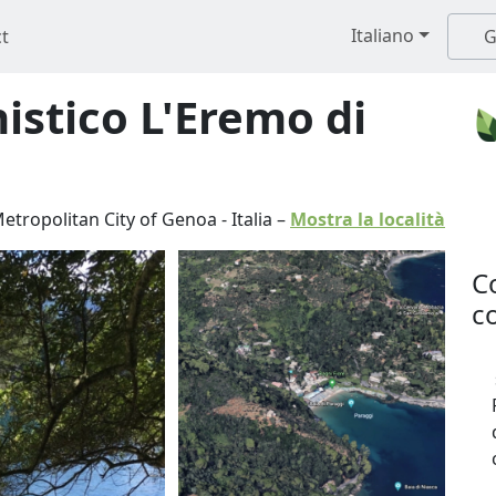
Italiano
t
G
istico L'Eremo di
etropolitan City of Genoa
-
Italia
–
Mostra la località
C
co