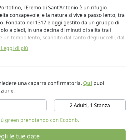
ortofino, l’Eremo di Sant’Antonio è un rifugio
lta consapevole, e la natura si vive a passo lento, tra
ino. Fondato nel 1317 e oggi gestito da un gruppo di
lo a piedi, in una decina di minuti di salita tra i
e un tempo lento, scandito dal canto degli uccelli, dal
questi muri antichi.
Leggi di più
ose, pensate per chi cerca un'accoglienza autentica
ra cui il Granaio con vista doppia su mare e bosco, e
 camerate più spartane ma perfette per piccoli gruppi,
li spazi comuni, come l’antica sala macine oggi sala da
ichiedere una caparra confirmatoria.
Qui
puoi
nto.
azione.
lla terra: ingredienti dell’orto e prodotti a
2 Adulti, 1 Stanza
ma ricchi di sapore. Ogni venerdì, “la cucina di
tte austere dei monaci del Monte di Portofino. Col bel
 più green prenotando con Ecobnb.
l profumo del mare. Su prenotazione, è possibile
e aperitivi caserecci.
gli le tue date