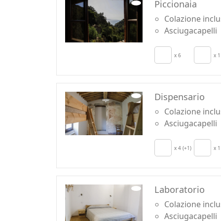
Piccionaia
Colazione incl
Asciugacapelli
x 6
x 1
Dispensario
Colazione incl
Asciugacapelli
x 4 (+1)
x 1
Laboratorio
Colazione incl
Asciugacapelli