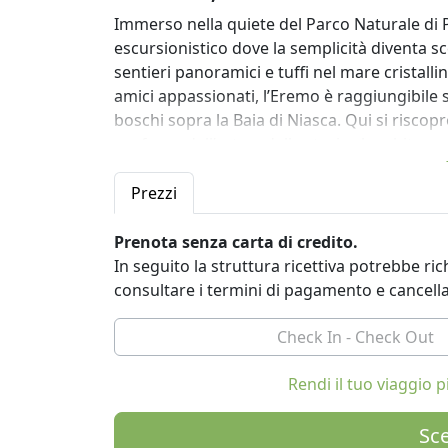
Immerso nella quiete del Parco Naturale di P
escursionistico dove la semplicità diventa sce
sentieri panoramici e tuffi nel mare cristall
amici appassionati, l’Eremo è raggiungibile so
boschi sopra la Baia di Niasca. Qui si riscopr
profumo dell’orto e dalle storie che abitano 
Le camere dell’Eremo sono semplici ma spazi
Prezzi
e silenziosa. Quattro stanze matrimoniali – t
il Fienile con soppalco – si affiancano a due
Prenota senza carta di credito.
ritiri, eventi residenziali o team building. G
In seguito la struttura ricettiva potrebbe r
pranzo, sono luoghi di condivisione e racco
consultare i termini di pagamento e cancell
La cucina dell’Eremo è profondamente legata a
chilometro zero danno vita a piatti semplici 
strettissimo magro” riporta in tavola le rice
Rendi il tuo viaggio
tempo si mangia all’aperto, tra gli ulivi e i
organizzare anche pic-nic, pranzi per gruppi 
Sce