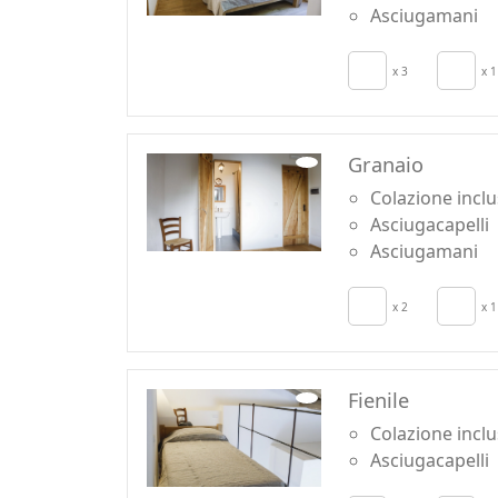
Asciugamani
x 3
x 1
Granaio
Colazione incl
Asciugacapelli
Asciugamani
x 2
x 1
Fienile
Colazione incl
Asciugacapelli