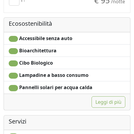
€ 95
/notte
Frigobar acceso su
x 1
Doccia
richiesta per
Shampoo plastic-free,
risparmio energetico
no monodose
Ecosostenibilità
Asciugacapelli
Vista Montagna
Asciugamani
Accessibile senza auto
Bioarchitettura
Cibo Biologico
Lampadine a basso consumo
Pannelli solari per acqua calda
Leggi di più
Servizi