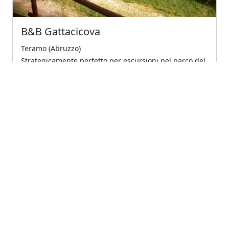
B&B Gattacicova
Teramo (Abruzzo)
Strategicamente perfetto per escursioni nel parco del
gran sasso monti della laga
€40.00
A partire da
Previous
Next