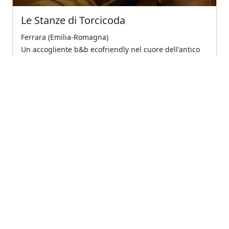
Le Stanze di Torcicoda
Ferrara (Emilia-Romagna)
Un accogliente b&b ecofriendly nel cuore dell'antico
ghetto ebraico di ferrara
5
Eccellente
€80.00
A partire da
Previous
Next