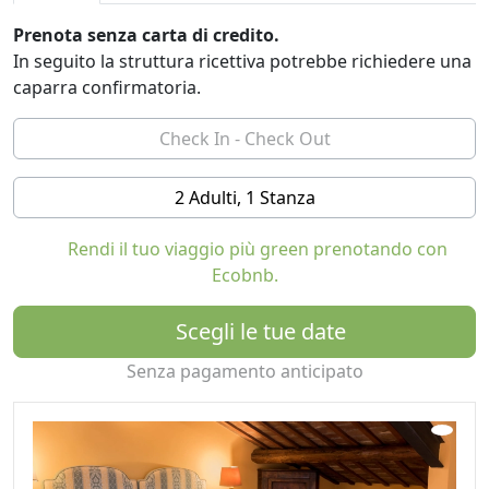
marmellate, prodotti biologici e senza glutine, frutta di
Prenota senza carta di credito.
stagione e succhi, pane fatto in casa. A richiesta
In seguito la struttura ricettiva potrebbe richiedere una
possiamo anche servire salumi e formaggi. Per le
caparra confirmatoria.
bevande calde non c’è che l’imbarazzo della scelta: caffè
preparato con la moka, caffè americano o d’orzo,
cappuccino e latte macchiato, differenti qualità di tè
incluso il tè da infusione verde e al gelsomino. La sala
2 Adulti, 1 Stanza
può essere affittata per piccoli convegni, riunioni e
feste di laurea.
Rendi il tuo viaggio più green prenotando con
Ecobnb.
Tutti gli appartamenti dispongono di:
• Cucina completamente attrezzata
Scegli le tue date
• Bagno privato con scaldasalviette ed asciugacapelli
• Telefono (pagamento a consumo) e INTERNET WI FI
Senza pagamento anticipato
GRATUITO
• TV satellitare con lettore DVD, PlayStation 2, radio
• Aria condizionata e riscaldamento autonomo
• Cassaforte