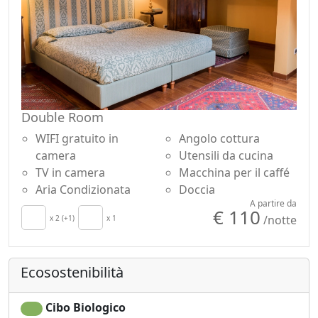
Double Room
WIFI gratuito in
Angolo cottura
camera
Utensili da cucina
TV in camera
Macchina per il caffé
Aria Condizionata
Doccia
A partire da
€ 110
/notte
x 2 (+1)
x 1
Ecosostenibilità
Cibo Biologico