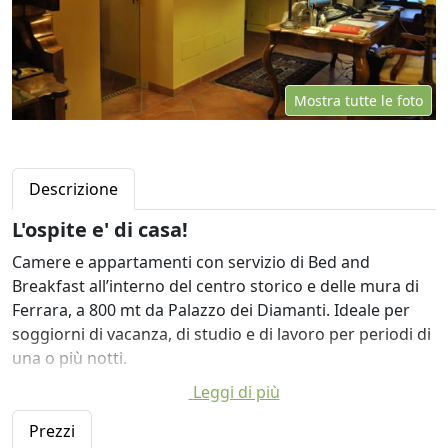
Mostra tutte le foto
Descrizione
L'ospite e' di casa!
Camere e appartamenti con servizio di Bed and
Breakfast all’interno del centro storico e delle mura di
Ferrara, a 800 mt da Palazzo dei Diamanti. Ideale per
soggiorni di vacanza, di studio e di lavoro per periodi di
una o più notti.
Leggi di più
La colazione viene servita a buffet e prevede torte fatte
in case della tradizione ferrarese (come la tenerina al
Prezzi
cioccolato e la ciambella alla vaniglia), cereali, yogurt,