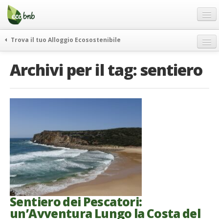
Menu
Salta
al
contenuto
Blog
Trova il tuo Alloggio Ecosostenibile
Offerte Speciali
weekend green
Archivi per il tag:
sentiero
Regali
itinerari
FAQ
curiosità
vivere e viaggiare verde
Chi Siamo
news ed eventi
Partner
ecohotel
Contatti
rassegna stampa
Italiano
German
English
Sentiero dei Pescatori:
un’Avventura Lungo la Costa del
Spanish