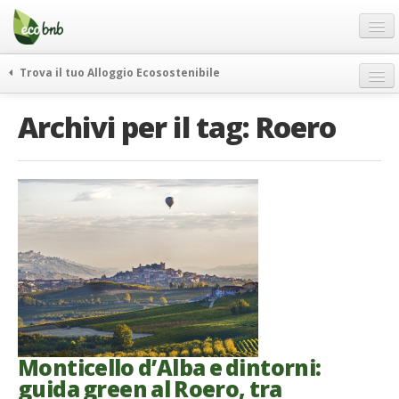
Menu
Salta
al
contenuto
Blog
Trova il tuo Alloggio Ecosostenibile
Offerte Speciali
weekend green
Archivi per il tag:
Roero
Regali
itinerari
FAQ
curiosità
vivere e viaggiare verde
Chi Siamo
news ed eventi
Partner
ecohotel
Contatti
rassegna stampa
Italiano
German
English
Monticello d’Alba e dintorni:
guida green al Roero, tra
Spanish