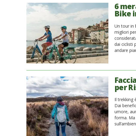
6 mera
Bike i
Un tour in 
migliori per
considerat
dai ciclisti
andare pian
Facci
per R
Il trekking
Dai benefici
umore, aum
forma. Ma 
sull’ambie