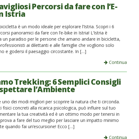
vigliosi Percorsi da fare con l’E-
n Istria
bicicletta è un modo ideale per esplorare l’Istria. Scopri i 6
corsi panoramici da fare con l’e-bike in Istria! L’Istria è
a un paradiso per le persone che amano andare in bicicletta,
 professionisti ai dilettanti e alle famiglie che vogliono solo
o e godersi il paesaggio circostante. In […]
Continua
amo Trekking: 6 Semplici Consigli
ispettare l’Ambiente
 è uno dei modi migliori per scoprire la natura che ti circonda.
 fisici concreti alla ricarica psicologica, può influire sul tuo
entare la tua creatività ed è un ottimo modo per tenersi in
prova a fare del tuo meglio per lasciare un impatto minimo
nte quando fai un’escursione! Ecco […]
Continua