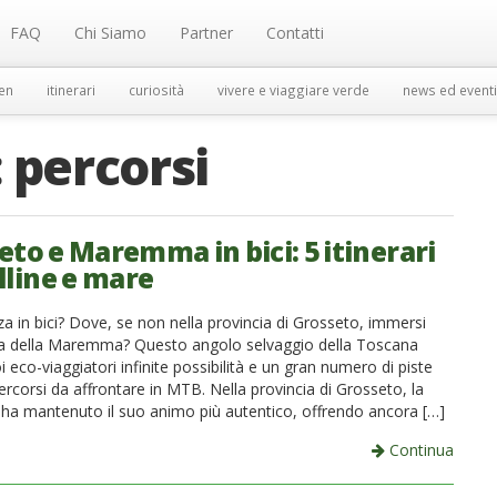
FAQ
Chi Siamo
Partner
Contatti
en
itinerari
curiosità
vivere e viaggiare verde
news ed eventi
:
percorsi
eto e Maremma in bici: 5 itinerari
lline e mare
a in bici? Dove, se non nella provincia di Grosseto, immersi
ra della Maremma? Questo angolo selvaggio della Toscana
i eco-viaggiatori infinite possibilità e un gran numero di piste
 percorsi da affrontare in MTB. Nella provincia di Grosseto, la
 mantenuto il suo animo più autentico, offrendo ancora […]
Continua