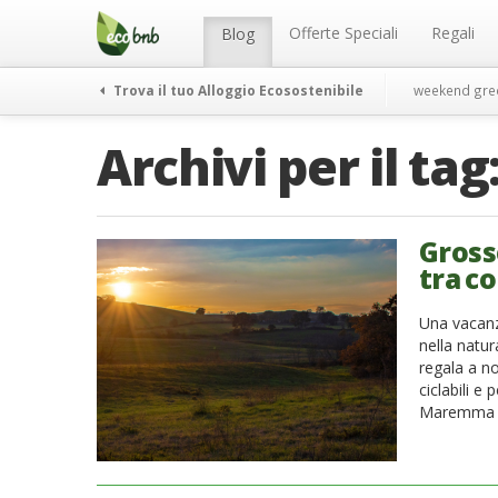
Menu
Salta
al
Offerte Speciali
Regali
Blog
contenuto
Trova il tuo Alloggio Ecosostenibile
weekend gre
Archivi per il tag
Gross
tra co
Una vacanz
nella natu
regala a no
ciclabili e
Maremma ha