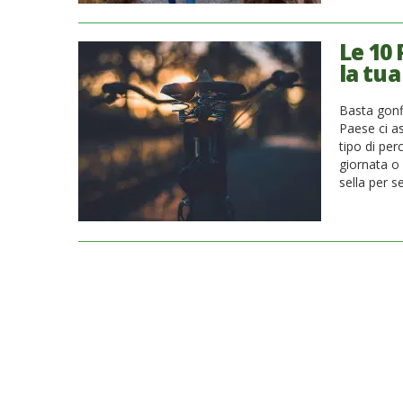
Le 10 
la tu
Basta gonfi
Paese ci as
tipo di per
giornata o 
sella per se