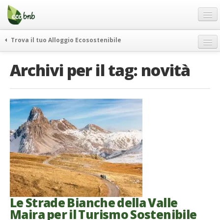
Menu
Salta
al
contenuto
Blog
Trova il tuo Alloggio Ecosostenibile
Offerte Speciali
weekend green
Archivi per il tag:
novità
Regali
itinerari
FAQ
curiosità
vivere e viaggiare verde
Chi Siamo
news ed eventi
Partner
ecohotel
Contatti
rassegna stampa
Italiano
German
English
Le Strade Bianche della Valle
Maira per il Turismo Sostenibile
Spanish