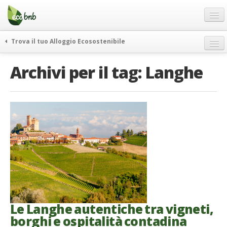
Menu
Salta
al
contenuto
Blog
Trova il tuo Alloggio Ecosostenibile
Offerte Speciali
weekend green
Archivi per il tag:
Langhe
Regali
itinerari
FAQ
curiosità
vivere e viaggiare verde
Chi Siamo
news ed eventi
Partner
ecohotel
Contatti
rassegna stampa
Italiano
German
English
Le Langhe autentiche tra vigneti,
borghi e ospitalità contadina
Spanish