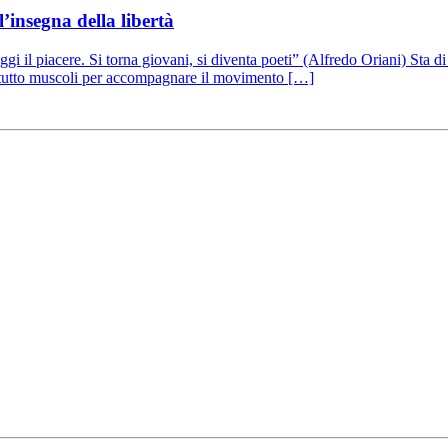
l’insegna della libertà
gi il piacere. Si torna giovani, si diventa poeti” (Alfredo Oriani) Sta di 
 è tutto muscoli per accompagnare il movimento […]