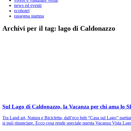
vivere e viaggiare verde
news ed eventi
ecohotel
rassegna stampa
Archivi per il tag:
lago di Caldonazzo
Sul Lago di Caldonazzo, la Vacanza per chi ama lo S
Tra Land art, Natura e Bicicletta, dall’eco bnb “Casa sul Lago” partiam
si può rinunciare. Ecco cosa rende speciale questa Vacanza Vista Lag