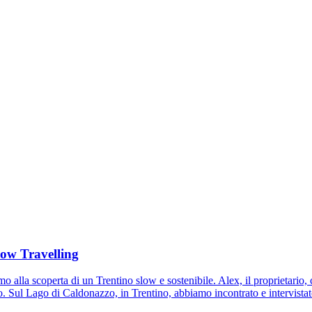
low Travelling
o alla scoperta di un Trentino slow e sostenibile. Alex, il proprietario,
o. Sul Lago di Caldonazzo, in Trentino, abbiamo incontrato e intervista