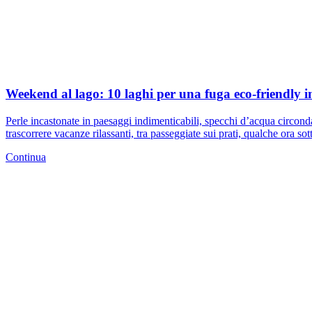
Weekend al lago: 10 laghi per una fuga eco-friendly in
Perle incastonate in paesaggi indimenticabili, specchi d’acqua circondat
trascorrere vacanze rilassanti, tra passeggiate sui prati, qualche ora sot
Continua