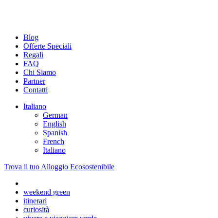
Menu
Salta
al
contenuto
Blog
Offerte Speciali
Regali
FAQ
Chi Siamo
Partner
Contatti
Italiano
German
English
Spanish
French
Italiano
Trova il tuo Alloggio Ecosostenibile
weekend green
itinerari
curiosità