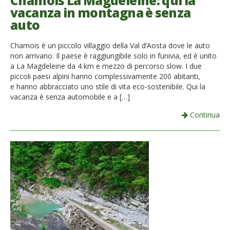
Chamois La Magdeleine: qui la
vacanza in montagna è senza
French
auto
Italiano
Chamois è un piccolo villaggio della Val d’Aosta dove le auto
non arrivano. Il paese è raggiungibile solo in funivia, ed è unito
a La Magdeleine da 4 km e mezzo di percorso slow. I due
piccoli paesi alpini hanno complessivamente 200 abitanti,
e hanno abbracciato uno stile di vita eco-sostenibile. Qui la
vacanza è senza automobile e a […]
Continua