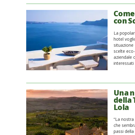
Come 
con S
La popolari
hotel vogli
situazione 
scelte eco
aziendale o
interessati 
Una n
della 
Lola
“La nostra
che sembra 
passi della