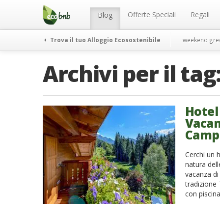
Menu
Salta
al
Offerte Speciali
Regali
Blog
contenuto
Trova il tuo Alloggio Ecosostenibile
weekend gre
Archivi per il tag
Hotel 
Vacan
Campi
Cerchi un 
natura dell
vacanza di 
tradizione 
con piscina