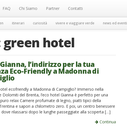
FAQ
Chi Siamo
Partner
Contatti
en
itinerari
curiosità
vivere e viaggiare verde
news ed eventi
:
green hotel
Gianna, l’indirizzo per la tua
za Eco-Friendly a Madonna di
glio
hotel ecofriendly a Madonna di Campiglio? Immerso nella
e Dolomiti del Brenta, l’eco hotel Gianna è perfetto per una
puro relax Camere profumate di legno, piatti tipici della
Trentina e sapori a chilometro zero. E poi, un centro benessere
 dove rilassarsi dopo le lunghe passeggiate alla scoperta […]
Continua