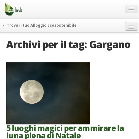
Menu
Salta
al
contenuto
Blog
Trova il tuo Alloggio Ecosostenibile
Offerte Speciali
weekend green
Archivi per il tag:
Gargano
Regali
itinerari
FAQ
curiosità
vivere e viaggiare verde
Chi Siamo
news ed eventi
Partner
ecohotel
Contatti
rassegna stampa
Italiano
German
English
5 luoghi magici per ammirare la
luna piena di Natale
Spanish