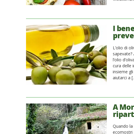
I bene
preven
L’olio di o
sapevate? A
l’olio d’oli
cura delle 
insieme gli
aiutarci a 
A Mori
ripart
Quando la s
ecomostri 