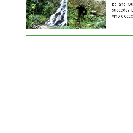
italiane. Q
succede? C
vino d’eccel