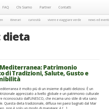
FAQ
Chi Siamo
Partner
Contatti
en
itinerari
curiosità
vivere e viaggiare verde
news ed eventi
:
dieta
 Mediterranea: Patrimonio
 di Tradizioni, Salute, Gusto e
nibilità
diterranea è molto più di un insieme di piatti deliziosi. È un
rizionale apprezzato a livello globale e un patrimonio culturale
e riconosciuto dall’UNESCO, che incarna uno stile di vita sano
le. Questa dieta tradizionale, diffusa nei paesi bagnati dal Mar
eo, non è solo un modo di mangiare; è […]