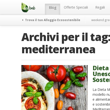
Menu
Salta
al
Offerte Speciali
Regali
Blog
contenuto
Trova il tuo Alloggio Ecosostenibile
weekend gre
Archivi per il tag
mediterranea
Dieta
Unesco
Soste
La Dieta Me
modello nut
e alimentar
e sostenibi
Mediterran