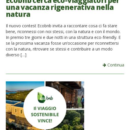
Ecobnb cerca eco-viaggiatori per
una vacanza rigenerativa nella
French
natura
Italiano
Il nuovo contest Ecobnb invita a raccontare cosa ci fa stare
bene, riconnessi con noi stessi, con la natura e con il mondo.
In premio tre giorni e due notti in una struttura eco-friendly. E
se la prossima vacanza fosse un’occasione per riconnettersi
con la natura, ritrovare se stessi e contribuire a un modo
diverso […]
Continua