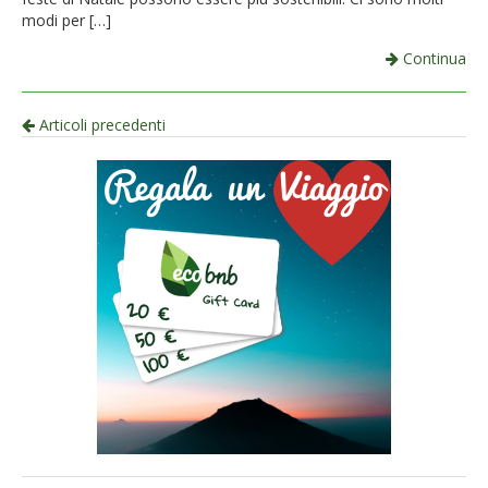
modi per […]
Continua
Navigazione
Articoli precedenti
per
articolo