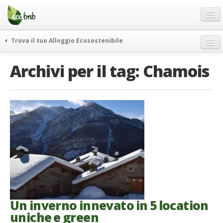
Menu
Salta
al
contenuto
Blog
Trova il tuo Alloggio Ecosostenibile
Offerte Speciali
weekend green
Archivi per il tag:
Chamois
Regali
itinerari
FAQ
curiosità
vivere e viaggiare verde
Chi Siamo
news ed eventi
Partner
ecohotel
Contatti
rassegna stampa
Italiano
German
English
Un inverno innevato in 5 location
uniche e green
Spanish