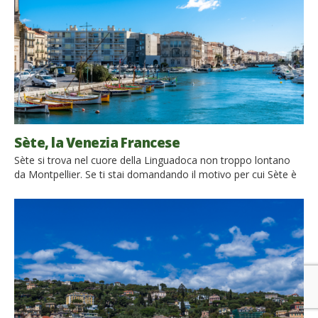
Sète, la Venezia Francese
Sète si trova nel cuore della Linguadoca non troppo lontano
da Montpellier. Se ti stai domandando il motivo per cui Sète è
conosciuta come “la Venezia Francese” è presto detto: la città
si caratterizza per i suoi canali che ricordano quelli della città
veneziana. Ma Sète è rinomata anche per le sue bellissime
spiagge e […]