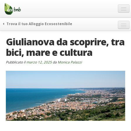
Menu
Salta
al
contenuto
Blog
Trova il tuo Alloggio Ecosostenibile
Offerte Speciali
weekend green
Giulianova da scoprire, tra
Regali
itinerari
bici, mare e cultura
FAQ
curiosità
vivere e viaggiare verde
Chi Siamo
Pubblicato il
marzo 12, 2025
da
Monica Palazzi
news ed eventi
Partner
ecohotel
Contatti
rassegna stampa
Italiano
German
English
Spanish