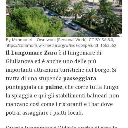
By Mimmonet – Own work (Personal Work), CC BY-SA 3.0,
https://commons.wikimedia.org/w/index.php?curid=1663562
Il Lungomare Zara
è il lungomare di
Giulianova ed è anche uno delle più
importanti attrazioni turistiche del borgo. Si
tratta di una stupenda
passeggiata
punteggiata da
palme
, che corre tutta lungo
la spiaggia e qui gli stabilimenti balneari non
mancano così come i ristoranti e i bar dove
potrai assaggiare i piatti locali.
Questo lungomare è l’ideale anche di sera in