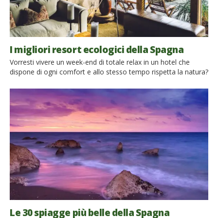
I migliori resort ecologici della Spagna
Vorresti vivere un week-end di totale relax in un hotel che
dispone di ogni comfort e allo stesso tempo rispetta la natura?
Qui vi spieghiamo come farlo: ecco i migliori resort ecologici in
Spagna. Un resort è un complesso turistico che offre diverse
attività: piscina, spa, sistemazioni di lusso e una cucina
gourmet si fondono per darvi una […]
Le 30 spiagge più belle della Spagna