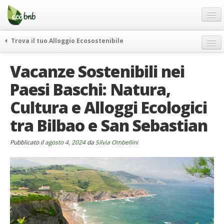
Menu
Salta
al
contenuto
Blog
Trova il tuo Alloggio Ecosostenibile
Offerte Speciali
weekend green
Vacanze Sostenibili nei
Regali
itinerari
Paesi Baschi: Natura,
FAQ
curiosità
Cultura e Alloggi Ecologici
vivere e viaggiare verde
Chi Siamo
news ed eventi
tra Bilbao e San Sebastian
Partner
ecohotel
Contatti
Pubblicato il
agosto 4, 2024
da
Silvia Ombellini
rassegna stampa
Italiano
German
English
Spanish