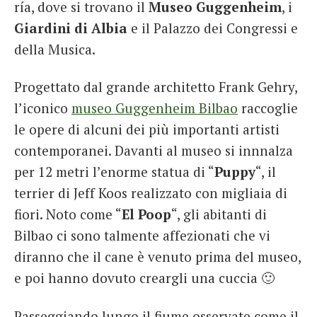
ría, dove si trovano il
Museo Guggenheim
, i
Giardini di Albia
e il Palazzo dei Congressi e
della Musica.
Progettato dal grande architetto Frank Gehry,
l’iconico
museo Guggenheim Bilbao
raccoglie
le opere di alcuni dei più importanti artisti
contemporanei. Davanti al museo si innnalza
per 12 metri l’enorme statua di “
Puppy
“, il
terrier di Jeff Koos realizzato con migliaia di
fiori. Noto come “
El Poop
“, gli abitanti di
Bilbao ci sono talmente affezionati che vi
diranno che il cane è venuto prima del museo,
e poi hanno dovuto creargli una cuccia 🙂
Passeggiando lungo il fiume osservate come il