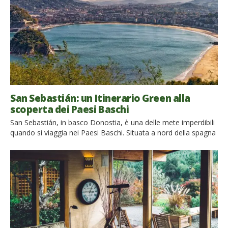
San Sebastián: un Itinerario Green alla
scoperta dei Paesi Baschi
San Sebastián, in basco Donostia, è una delle mete imperdibili
quando si viaggia nei Paesi Baschi. Situata a nord della spagna
e lambita dalle splendide acque del Mar Cantabrico, questa
perla basca incanta con la sua natura e gli itinerari green San
Sebastián è senza dubbio una delle città più affascinanti di
tutta la penisola […]