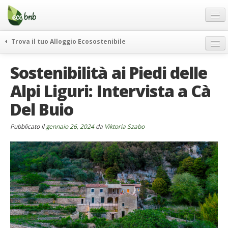
Menu
Salta
al
contenuto
Blog
Trova il tuo Alloggio Ecosostenibile
Offerte Speciali
weekend green
Sostenibilità ai Piedi delle
Regali
itinerari
Alpi Liguri: Intervista a Cà
FAQ
curiosità
Del Buio
vivere e viaggiare verde
Chi Siamo
news ed eventi
Partner
Pubblicato il
gennaio 26, 2024
da
Viktoria Szabo
ecohotel
Contatti
rassegna stampa
Italiano
German
English
Spanish