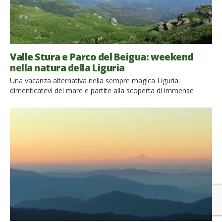
Valle Stura e Parco del Beigua: weekend
nella natura della Liguria
Una vacanza alternativa nella sempre magica Liguria:
dimenticatevi del mare e partite alla scoperta di immense
distesi verdi, la Valle Stura e il Parco del Beigua sapranno
sorprendervi La nostra vacanza parte da Rossiglione, una
cittadina nel cuore della Valle Stura che conserva due nuclei
distinti. Nella zona inferiore si trovano chiese ed ex filatoi, […]