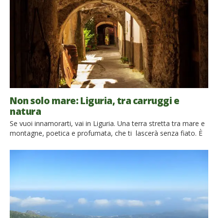
Non solo mare: Liguria, tra carruggi e
natura
Se vuoi innamorarti, vai in Liguria. Una terra stretta tra mare e
montagne, poetica e profumata, che ti lascerà senza fiato. È
la Liguria terra leggiadra. Il sasso ardente, l’argilla pulita,
s’avvivano di pampini al sole. È gigante l’ulivo. A primavera
appar dovunque la mimosa effimera. Ombra e sole s’alternano
per quelle fondi valli che si […]