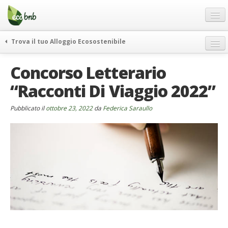
Menu
Salta
al
contenuto
Blog
Trova il tuo Alloggio Ecosostenibile
Offerte Speciali
weekend green
Concorso Letterario
Regali
itinerari
“Racconti Di Viaggio 2022”
FAQ
curiosità
vivere e viaggiare verde
Chi Siamo
Pubblicato il
ottobre 23, 2022
da
Federica Saraullo
news ed eventi
Partner
ecohotel
Contatti
rassegna stampa
Italiano
German
English
Spanish