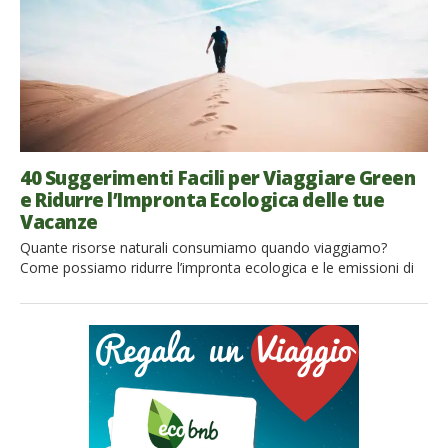
40 Suggerimenti Facili per Viaggiare Green
e Ridurre l’Impronta Ecologica delle tue
Vacanze
Quante risorse naturali consumiamo quando viaggiamo?
Come possiamo ridurre l’impronta ecologica e le emissioni di
CO2 delle nostre vacanze? Scopri 40 semplici regole per
viaggiare in modo più green e sostenibile! Indice Cos’è
l’impronta ecologica e perché conta per le tue vacanze Prima
del viaggio: 15 regole per organizzare la tua vacanza
sostenibile Durante la […]