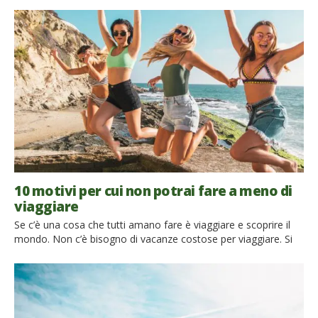
ridurre le emissioni associate a viaggi (specialmente quando si
tratta di voli aerei), ci sono persone meno estremiste che per
le vacanze, il lavoro o altre occasioni speciali, organizzano […]
10 motivi per cui non potrai fare a meno di
viaggiare
Se c’è una cosa che tutti amano fare è viaggiare e scoprire il
mondo. Non c’è bisogno di vacanze costose per viaggiare. Si
tratta piuttosto di visitare luoghi in cui non sei mai stato.
Ricorda di viaggiare in modo attivo, cioè, di fare attenzione alle
nuove opportunità che il viaggio ti offre per migliorare la […]