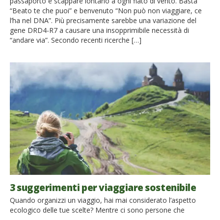
passaporto e scappare lontano a ogni fiato di vento. Basta
“Beato te che puoi” e benvenuto “Non può non viaggiare, ce
l’ha nel DNA”. Più precisamente sarebbe una variazione del
gene DRD4-R7 a causare una insopprimibile necessità di
“andare via”. Secondo recenti ricerche […]
3 suggerimenti per viaggiare sostenibile
Quando organizzi un viaggio, hai mai considerato l’aspetto
ecologico delle tue scelte? Mentre ci sono persone che
scelgono di non viaggiare per vivere in modo sostenibile e