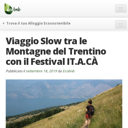
Menu
Salta
al
contenuto
Blog
Trova il tuo Alloggio Ecosostenibile
Offerte Speciali
weekend green
Viaggio Slow tra le
Regali
itinerari
Montagne del Trentino
FAQ
curiosità
con il Festival IT.A.CÀ
vivere e viaggiare verde
Chi Siamo
news ed eventi
Partner
Pubblicato il
settembre 18, 2019
da
Ecobnb
ecohotel
Contatti
rassegna stampa
Italiano
German
English
Spanish