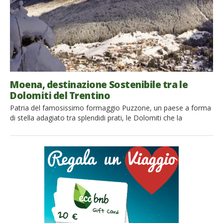
Moena, destinazione Sostenibile tra le
Dolomiti del Trentino
Patria del famosissimo formaggio Puzzone, un paese a forma
di stella adagiato tra splendidi prati, le Dolomiti che la
circondano: è proprio lei, stiamo parlando di Moena, la Perla
Alpina della Val di Fassa. In questo angolo del Trentino si parla
ancora Ladino e i suoi magnifici paesaggi montani sono lo
scenario perfetto per gli amanti […]