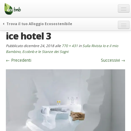
Menu
Salta
al
contenuto
Blog
Trova il tuo Alloggio Ecosostenibile
Offerte Speciali
ice hotel 3
weekend green
Regali
itinerari
Pubblicato
dicembre 24, 2018
alle
770 × 431
in
Sulla Rivista Io e il mio
FAQ
curiosità
Bambino, Ecobnb e le Stanze dei Sogni
←
Precedenti
Successivi
→
vivere e viaggiare verde
Chi Siamo
news ed eventi
Partner
ecohotel
Contatti
rassegna stampa
Italiano
German
English
Spanish