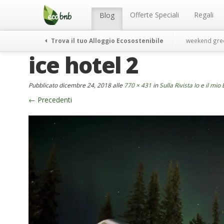
Menu
Salta
al
Offerte Speciali
Regali
Blog
contenuto
Trova il tuo Alloggio Ecosostenibile
weekend gre
ice hotel 2
Pubblicato
dicembre 24, 2018
alle
770 × 431
in
Sulla Rivista Io e il m
←
Precedenti