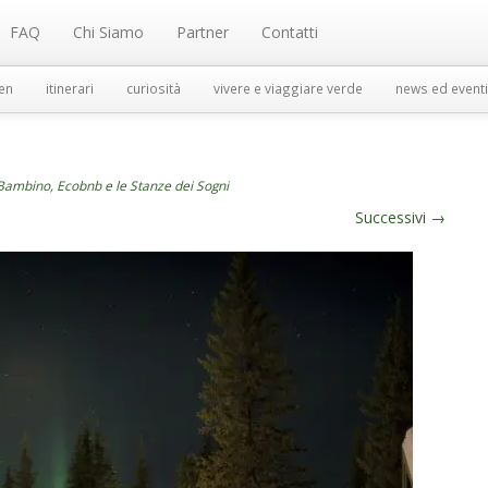
FAQ
Chi Siamo
Partner
Contatti
en
itinerari
curiosità
vivere e viaggiare verde
news ed eventi
io Bambino, Ecobnb e le Stanze dei Sogni
Successivi
→