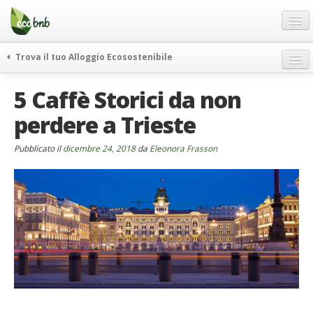
Menu
Salta
al
contenuto
Blog
Trova il tuo Alloggio Ecosostenibile
Offerte Speciali
weekend green
5 Caffè Storici da non
Regali
itinerari
perdere a Trieste
FAQ
curiosità
vivere e viaggiare verde
Chi Siamo
Pubblicato il
dicembre 24, 2018
da
Eleonora Frasson
news ed eventi
Partner
ecohotel
Contatti
rassegna stampa
Italiano
German
English
Spanish