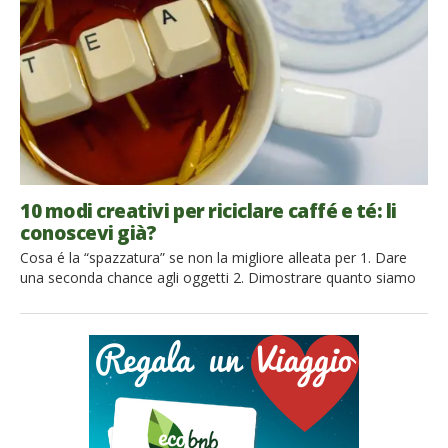
storia. Il Carso è un altopiano roccioso calcareo […]
10 modi creativi per riciclare caffé e té: li
conoscevi già?
Cosa é la “spazzatura” se non la migliore alleata per 1. Dare
una seconda chance agli oggetti 2. Dimostrare quanto siamo
creativi e green Non ci credete? Eppure anche due elementi
così “familiari” e con poco charme come i fondi del caffé e le
bustine del té possono diventare una miniera di risorse
incredibili nella loro “seconda […]