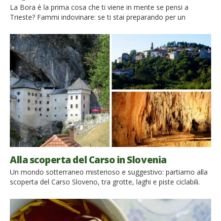
La Bora è la prima cosa che ti viene in mente se pensi a
Trieste? Fammi indovinare: se ti stai preparando per un
weekend nella città del vento hai già consultato le previsioni
meteo almeno un paio di volte e ti chiedi cosa aspettarti.
Quando soffia la Bora? Molti viaggiatori arrivano a Trieste
temendo – […]
Alla scoperta del Carso in Slovenia
Un mondo sotterraneo misterioso e suggestivo: partiamo alla
scoperta del Carso Sloveno, tra grotte, laghi e piste ciclabili.
Non lontano dal confine italiano, inizia il Carso sloveno, una
regione stretta tra le Alpi e il Mare Adriatico che si
contraddistingue per la sua incredibile natura e interessante