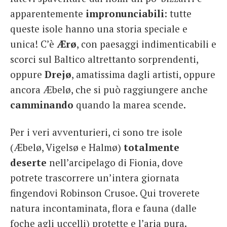
apparentemente
impronunciabili
: tutte
queste isole hanno una storia speciale e
unica! C’è
Ærø
, con paesaggi indimenticabili e
scorci sul Baltico altrettanto sorprendenti,
oppure
Drejø
, amatissima dagli artisti, oppure
ancora Æbelø, che si può raggiungere anche
camminando
quando la marea scende.
Per i veri avventurieri, ci sono tre isole
(Æbelø, Vigelsø e Halmø)
totalmente
deserte
nell’arcipelago di Fionia, dove
potrete trascorrere un’intera giornata
fingendovi Robinson Crusoe. Qui troverete
natura incontaminata, flora e fauna (dalle
foche agli uccelli) protette e l’aria pura.