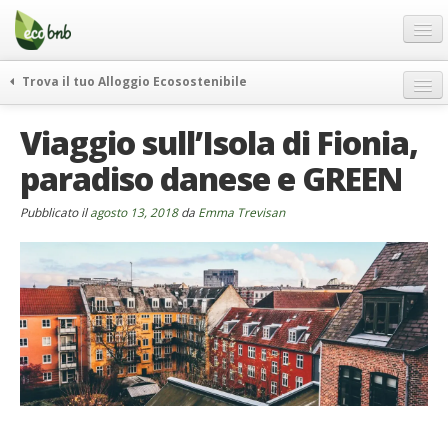
Menu
Salta
al
contenuto
Blog
Trova il tuo Alloggio Ecosostenibile
Offerte Speciali
weekend green
Viaggio sull’Isola di Fionia,
Regali
itinerari
paradiso danese e GREEN
FAQ
curiosità
vivere e viaggiare verde
Chi Siamo
Pubblicato il
agosto 13, 2018
da
Emma Trevisan
news ed eventi
Partner
ecohotel
Contatti
rassegna stampa
Italiano
German
English
Spanish