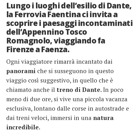
Lungo i luoghi dell’esilio di Dante,
French
la Ferrovia Faentina ci invita a
scoprire i paesaggi incontaminati
Italiano
dell’Appennino Tosco
Romagnolo, viaggiando fa
Firenze a Faenza.
Ogni viaggiatore rimarrà incantato dai
panorami
che si susseguono in questo
viaggio così suggestivo, in quello che è
chiamato anche il
treno di Dante
. In poco
meno di due ore, si vive una piccola vacanza
esclusiva, lontano dalle corse in autostrade e
dai treni veloci, immersi in una
natura
incredibile
.