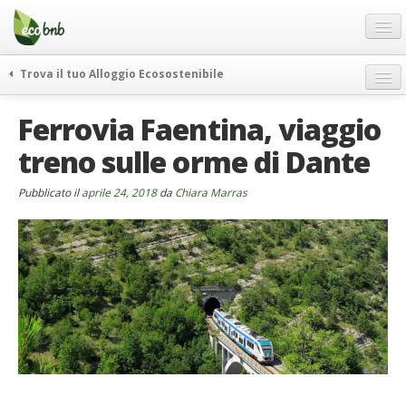
Menu
Salta
al
contenuto
Blog
Trova il tuo Alloggio Ecosostenibile
Offerte Speciali
weekend green
Ferrovia Faentina, viaggio
Regali
itinerari
treno sulle orme di Dante
FAQ
curiosità
vivere e viaggiare verde
Chi Siamo
Pubblicato il
aprile 24, 2018
da
Chiara Marras
news ed eventi
Partner
ecohotel
Contatti
rassegna stampa
Italiano
German
English
Spanish