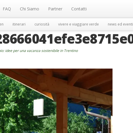
FAQ
Chi Siamo
Partner
Contatti
en
itinerari
curiosità
vivere e viaggiare verde
news ed eventi
28666041efe3e8715e
io: idee per una vacanza sostenibile in Trentino