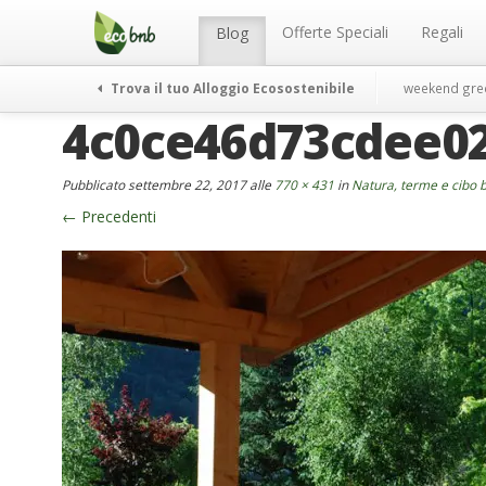
Menu
Salta
al
Offerte Speciali
Regali
Blog
contenuto
Trova il tuo Alloggio Ecosostenibile
weekend gre
4c0ce46d73cdee0
Pubblicato
settembre 22, 2017
alle
770 × 431
in
Natura, terme e cibo b
←
Precedenti