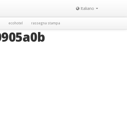
Italiano
ecohotel
rassegna stampa
0905a0b