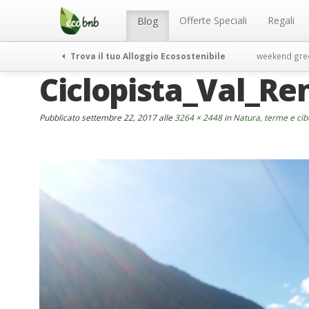
Menu
Salta
al
Offerte Speciali
Regali
Blog
contenuto
Trova il tuo Alloggio Ecosostenibile
weekend gre
Ciclopista_Val_R
Pubblicato
settembre 22, 2017
alle
3264 × 2448
in
Natura, terme e cib