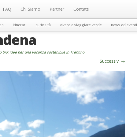
FAQ
Chi Siamo
Partner
Contatti
en
itinerari
curiosità
vivere e viaggiare verde
news ed eventi
endena
o bio: idee per una vacanza sostenibile in Trentino
Successivi
→