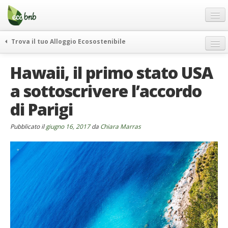
Menu
Salta
al
contenuto
Blog
Trova il tuo Alloggio Ecosostenibile
Offerte Speciali
weekend green
Hawaii, il primo stato USA
Regali
itinerari
a sottoscrivere l’accordo
FAQ
curiosità
di Parigi
vivere e viaggiare verde
Chi Siamo
news ed eventi
Partner
Pubblicato il
giugno 16, 2017
da
Chiara Marras
ecohotel
Contatti
rassegna stampa
Italiano
German
English
Spanish