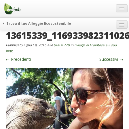
Menu
Salta
al
contenuto
Blog
Trova il tuo Alloggio Ecosostenibile
Offerte Speciali
13615339_11693398231102
weekend green
Regali
itinerari
Pubblicato
luglio 19, 2016
alle
960 × 720
in
I viaggi di Fraintesa e il suo
FAQ
curiosità
blog
←
Precedenti
Successivi
→
vivere e viaggiare verde
Chi Siamo
news ed eventi
Partner
ecohotel
Contatti
rassegna stampa
Italiano
German
English
Spanish