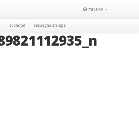
Italiano
ecohotel
rassegna stampa
89821112935_n