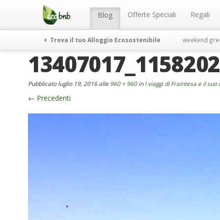
Menu
Salta
al
Offerte Speciali
Regali
Blog
contenuto
Trova il tuo Alloggio Ecosostenibile
weekend gre
13407017_115820
Pubblicato
luglio 19, 2016
alle
960 × 960
in
I viaggi di Fraintesa e il suo
←
Precedenti