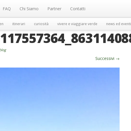
FAQ
Chi Siamo
Partner
Contatti
en
itinerari
curiosità
vivere e viaggiare verde
news ed eventi
2117557364_86311408
 blog
Successivi
→