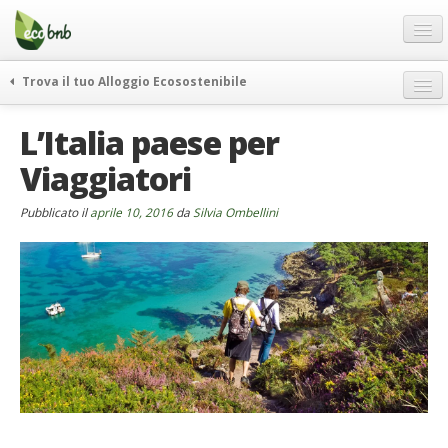
Menu
Salta
al
contenuto
Blog
Trova il tuo Alloggio Ecosostenibile
Offerte Speciali
weekend green
L’Italia paese per
Regali
itinerari
Viaggiatori
FAQ
curiosità
vivere e viaggiare verde
Chi Siamo
Pubblicato il
aprile 10, 2016
da
Silvia Ombellini
news ed eventi
Partner
ecohotel
Contatti
rassegna stampa
Italiano
German
English
Spanish