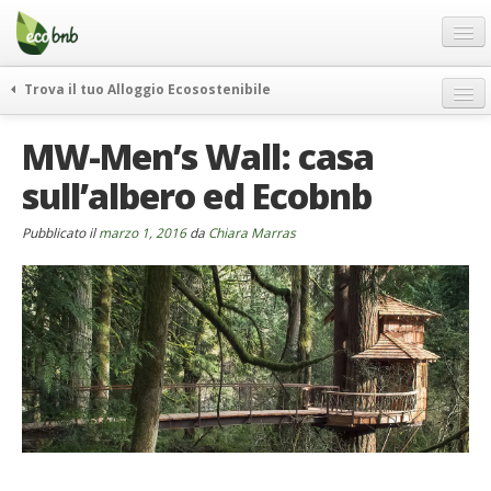
Menu
Salta
al
contenuto
Blog
Trova il tuo Alloggio Ecosostenibile
Offerte Speciali
weekend green
MW-Men’s Wall: casa
Regali
itinerari
sull’albero ed Ecobnb
FAQ
curiosità
vivere e viaggiare verde
Chi Siamo
Pubblicato il
marzo 1, 2016
da
Chiara Marras
news ed eventi
Partner
ecohotel
Contatti
rassegna stampa
Italiano
German
English
Spanish