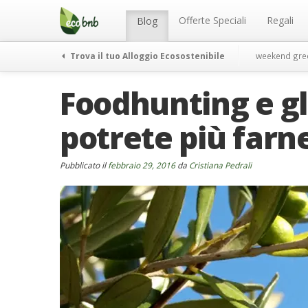
Menu
Salta
al
Offerte Speciali
Regali
Blog
contenuto
Trova il tuo Alloggio Ecosostenibile
weekend gre
Foodhunting e g
potrete più farn
Pubblicato il
febbraio 29, 2016
da
Cristiana Pedrali