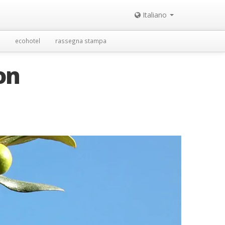
Italiano
ecohotel
rassegna stampa
on