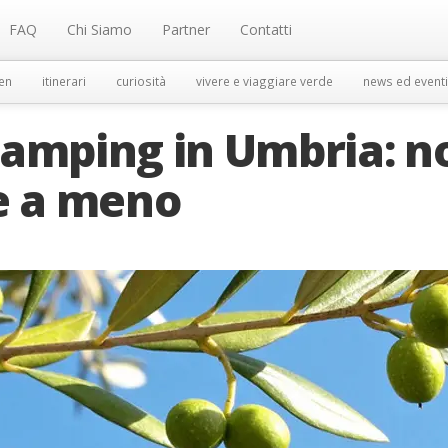
FAQ
Chi Siamo
Partner
Contatti
en
itinerari
curiosità
vivere e viaggiare verde
news ed eventi
lamping in Umbria: n
e a meno