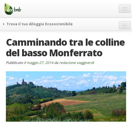
Menu
Salta
al
contenuto
Blog
Trova il tuo Alloggio Ecosostenibile
Offerte Speciali
weekend green
Camminando tra le colline
Regali
itinerari
del basso Monferrato
FAQ
curiosità
vivere e viaggiare verde
Chi Siamo
Pubblicato il
maggio 27, 2014
da
redazione viaggiverdi
news ed eventi
Partner
ecohotel
Contatti
rassegna stampa
Italiano
German
English
Spanish