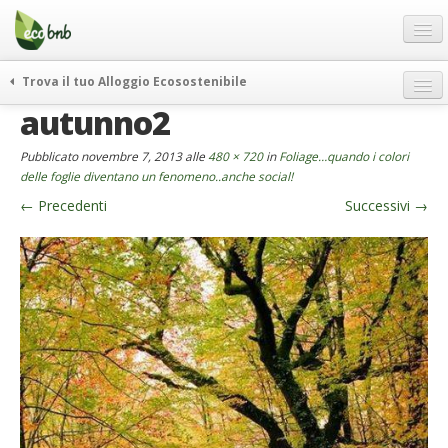
Menu
Salta
al
contenuto
Blog
Trova il tuo Alloggio Ecosostenibile
Offerte Speciali
autunno2
weekend green
Regali
itinerari
Pubblicato
novembre 7, 2013
alle
480 × 720
in
Foliage…quando i colori
FAQ
curiosità
delle foglie diventano un fenomeno..anche social!
←
Precedenti
Successivi
→
vivere e viaggiare verde
Chi Siamo
news ed eventi
Partner
ecohotel
Contatti
rassegna stampa
Italiano
German
English
Spanish