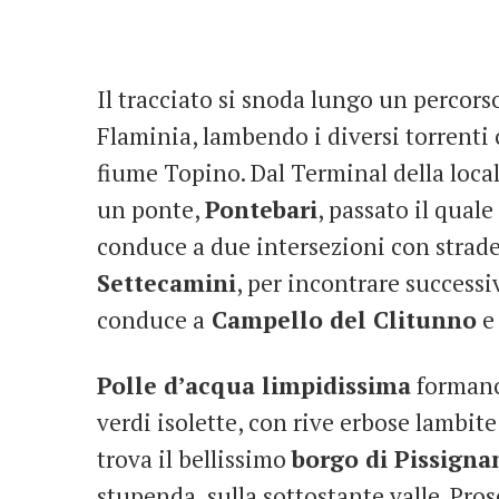
Il tracciato si snoda lungo un percorso
Flaminia, lambendo i diversi torrenti 
fiume Topino. Dal Terminal della loca
un ponte,
Pontebari
, passato il qual
conduce a due intersezioni con strade
Settecamini
, per incontrare success
conduce a
Campello del Clitunno
e 
Polle d’acqua limpidissima
formano
verdi isolette, con rive erbose lambite
trova il bellissimo
borgo di Pissigna
stupenda, sulla sottostante valle. Pro