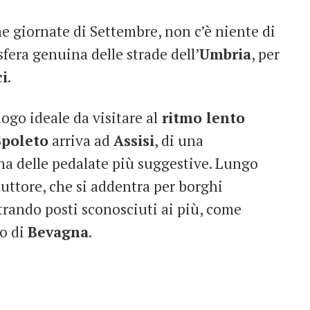
e giornate di Settembre, non c’è niente di
sfera genuina delle strade dell’
Umbria
, per
ci
.
luogo ideale da visitare al
ritmo lento
poleto
arriva ad
Assisi
, di una
na delle pedalate più suggestive. Lungo
duttore, che si addentra per borghi
rando posti sconosciuti ai più, come
go di
Bevagna
.