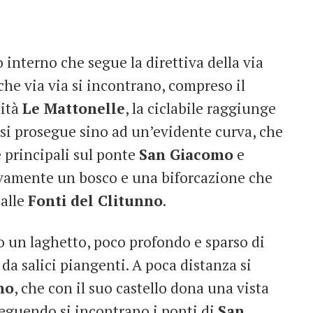
 interno che segue la direttiva della via
che via via si incontrano, compreso il
lità
Le Mattonelle
, la ciclabile raggiunge
e si prosegue sino ad un’evidente curva, che
 principali sul ponte
San Giacomo
e
ivamente un bosco e una biforcazione che
alle
Fonti del Clitunno
.
 un laghetto, poco profondo e sparso di
 da salici piangenti. A poca distanza si
no
, che con il suo castello dona una vista
seguendo si incontrano i ponti di
San