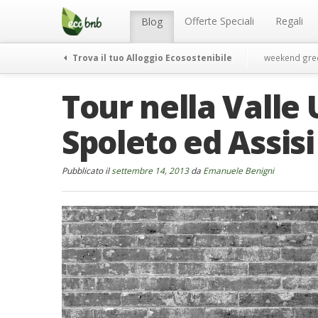
Menu
Salta
al
Offerte Speciali
Regali
Blog
contenuto
Trova il tuo Alloggio Ecosostenibile
weekend gre
Tour nella Valle 
Spoleto ed Assisi
Pubblicato il
settembre 14, 2013
da
Emanuele Benigni