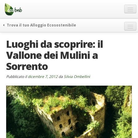
Menu
Salta
al
contenuto
Blog
Trova il tuo Alloggio Ecosostenibile
Offerte Speciali
weekend green
Luoghi da scoprire: il
Regali
itinerari
Vallone dei Mulini a
FAQ
curiosità
Sorrento
vivere e viaggiare verde
Chi Siamo
news ed eventi
Partner
Pubblicato il
dicembre 7, 2012
da
Silvia Ombellini
ecohotel
Contatti
rassegna stampa
Italiano
German
English
Spanish